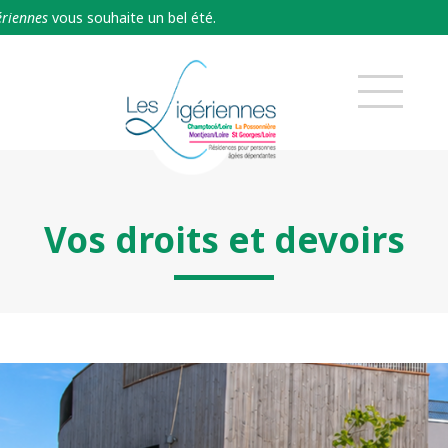
nnes
vous souhaite un bel été.
Vos droits et devoirs